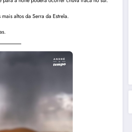
para a noite poderá ocorrer chuva fraca no sul.
mais altos da Serra da Estrela.
as.