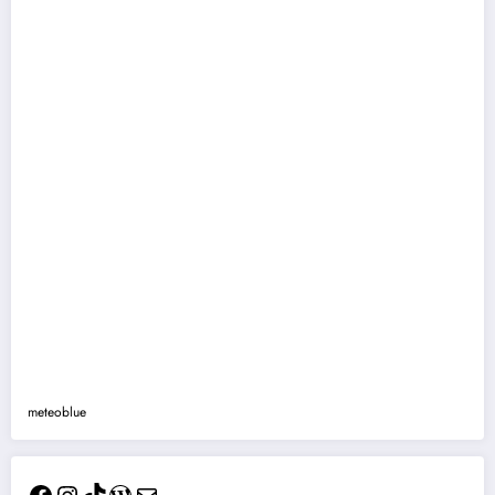
meteoblue
Facebook
Instagram
TikTok
WordPress
Mail