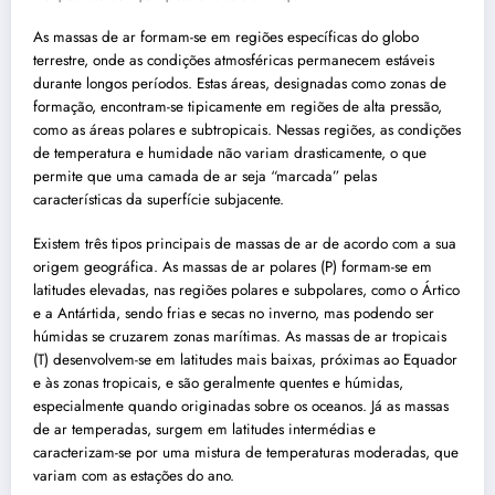
As massas de ar formam-se em regiões específicas do globo
terrestre, onde as condições atmosféricas permanecem estáveis
durante longos períodos. Estas áreas, designadas como zonas de
formação, encontram-se tipicamente em regiões de alta pressão,
como as áreas polares e subtropicais. Nessas regiões, as condições
de temperatura e humidade não variam drasticamente, o que
permite que uma camada de ar seja “marcada” pelas
características da superfície subjacente.
Existem três tipos principais de massas de ar de acordo com a sua
origem geográfica. As massas de ar polares (P) formam-se em
latitudes elevadas, nas regiões polares e subpolares, como o Ártico
e a Antártida, sendo frias e secas no inverno, mas podendo ser
húmidas se cruzarem zonas marítimas. As massas de ar tropicais
(T) desenvolvem-se em latitudes mais baixas, próximas ao Equador
e às zonas tropicais, e são geralmente quentes e húmidas,
especialmente quando originadas sobre os oceanos. Já as massas
de ar temperadas, surgem em latitudes intermédias e
caracterizam-se por uma mistura de temperaturas moderadas, que
variam com as estações do ano.