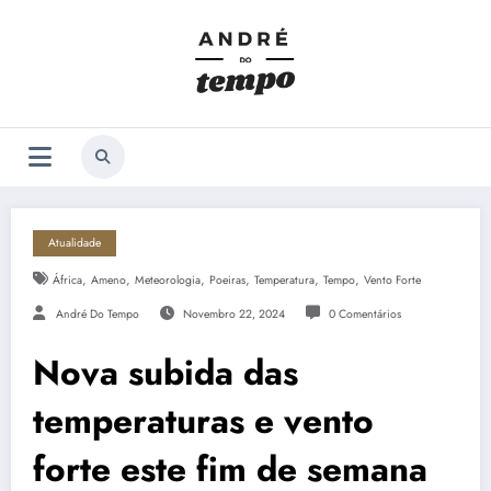
Saltar
para
o
conteúdo
Atualidade
,
,
,
,
,
,
África
Ameno
Meteorologia
Poeiras
Temperatura
Tempo
Vento Forte
André Do Tempo
Novembro 22, 2024
0 Comentários
Nova subida das
temperaturas e vento
forte este fim de semana