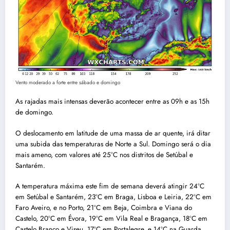
Vento moderado a forte entre sábado e domingo
As rajadas mais intensas deverão acontecer entre as 09h e as 15h
de domingo.
O deslocamento em latitude de uma massa de ar quente, irá ditar
uma subida das temperaturas de Norte a Sul. Domingo será o dia
mais ameno, com valores até 25°C nos distritos de Setúbal e
Santarém.
A temperatura máxima este fim de semana deverá atingir 24ºC
em Setúbal e Santarém, 23ºC em Braga, Lisboa e Leiria, 22ºC em
Faro Aveiro, e no Porto, 21ºC em Beja, Coimbra e Viana do
Castelo, 20ºC em Évora, 19ºC em Vila Real e Bragança, 18ºC em
Castelo Branco e Viseu, 17ºC em Portalegre, e 14ºC na Guarda.