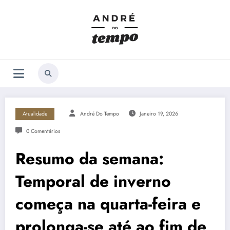
Saltar
para
o
conteúdo
Atualidade
André Do Tempo
Janeiro 19, 2026
0 Comentários
Resumo da semana:
Temporal de inverno
começa na quarta-feira e
prolonga-se até ao fim de