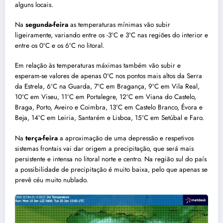
alguns locais.
Na
segunda-feira
as temperaturas mínimas vão subir
ligeiramente, variando entre os -3ºC e 3ºC nas regiões do interior e
entre os 0ºC e os 6ºC no litoral.
Em relação às temperaturas máximas também vão subir e
esperam-se valores de apenas 0ºC nos pontos mais altos da Serra
da Estrela, 6ºC na Guarda, 7ºC em Bragança, 9ºC em Vila Real,
10ºC em Viseu, 11ºC em Portalegre, 12ºC em Viana do Castelo,
Braga, Porto, Aveiro e Coimbra, 13ºC em Castelo Branco, Évora e
Beja, 14ºC em Leiria, Santarém e Lisboa, 15ºC em Setúbal e Faro.
Na
terça-feira
a aproximação de uma depressão e respetivos
sistemas frontais vai dar origem a precipitação, que será mais
persistente e intensa no litoral norte e centro. Na região sul do país
a possibilidade de precipitação é muito baixa, pelo que apenas se
prevê céu muito nublado.