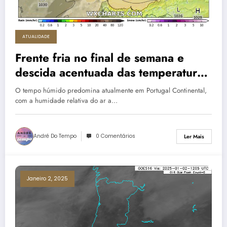
ATUALIDADE
Frente fria no final de semana e
descida acentuada das temperaturas
a partir de domingo à noite
O tempo húmido predomina atualmente em Portugal Continental,
com a humidade relativa do ar a…
André Do Tempo
0 Comentários
Ler Mais
Janeiro 2, 2025