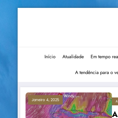
Saltar
para
o
conteúdo
Início
Atualidade
Em tempo rea
A tendência para o v
Janeiro 4, 2025
A
A