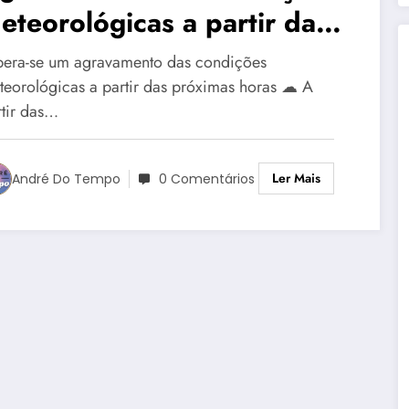
eteorológicas a partir das
róximas horas
pera-se um agravamento das condições
teorológicas a partir das próximas horas ☁ A
rtir das…
Ler Mais
André Do Tempo
0 Comentários