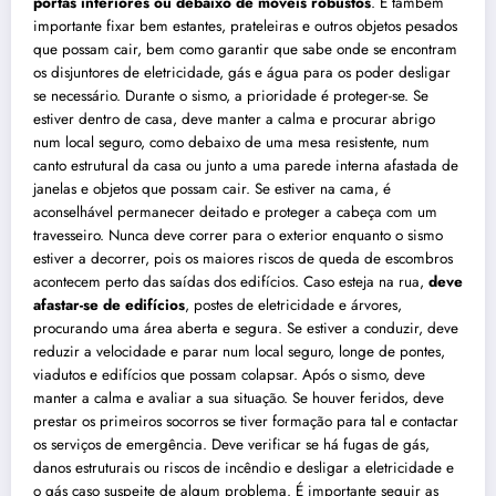
portas interiores ou debaixo de móveis robustos
. É também
importante fixar bem estantes, prateleiras e outros objetos pesados
que possam cair, bem como garantir que sabe onde se encontram
os disjuntores de eletricidade, gás e água para os poder desligar
se necessário. Durante o sismo, a prioridade é proteger-se. Se
estiver dentro de casa, deve manter a calma e procurar abrigo
num local seguro, como debaixo de uma mesa resistente, num
canto estrutural da casa ou junto a uma parede interna afastada de
janelas e objetos que possam cair. Se estiver na cama, é
aconselhável permanecer deitado e proteger a cabeça com um
travesseiro. Nunca deve correr para o exterior enquanto o sismo
estiver a decorrer, pois os maiores riscos de queda de escombros
acontecem perto das saídas dos edifícios. Caso esteja na rua,
deve
afastar-se de edifícios
, postes de eletricidade e árvores,
procurando uma área aberta e segura. Se estiver a conduzir, deve
reduzir a velocidade e parar num local seguro, longe de pontes,
viadutos e edifícios que possam colapsar. Após o sismo, deve
manter a calma e avaliar a sua situação. Se houver feridos, deve
prestar os primeiros socorros se tiver formação para tal e contactar
os serviços de emergência. Deve verificar se há fugas de gás,
danos estruturais ou riscos de incêndio e desligar a eletricidade e
o gás caso suspeite de algum problema. É importante seguir as