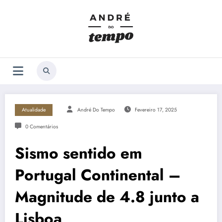
Saltar
para
o
conteúdo
Atualidade
André Do Tempo
Fevereiro 17, 2025
0 Comentários
Sismo sentido em
Portugal Continental –
Magnitude de 4.8 junto a
Lisboa