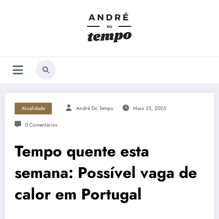
Saltar
para
o
conteúdo
Atualidade
André Do Tempo
Maio 25, 2025
0 Comentários
Tempo quente esta
semana: Possível vaga de
calor em Portugal