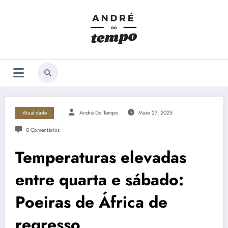
Saltar
para
o
conteúdo
Atualidade
André Do Tempo
Maio 27, 2025
0 Comentários
Temperaturas elevadas
entre quarta e sábado:
Poeiras de África de
regresso