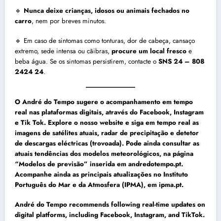
🔹
Nunca deixe crianças, idosos ou animais fechados no
carro
, nem por breves minutos.
🔹 Em caso de sintomas como tonturas, dor de cabeça, cansaço
extremo, sede intensa ou cãibras,
procure um local fresco
e
beba água. Se os sintomas persistirem, contacte o
SNS 24 – 808
2424 24
.
O André do Tempo sugere o acompanhamento em tempo
real nas plataformas digitais, através do Facebook, Instagram
e Tik Tok. Explore o nosso website e siga em tempo real as
imagens de satélites atuais, radar de precipitação e detetor
de descargas eléctricas (trovoada). Pode ainda consultar as
atuais tendências dos modelos meteorológicos, na página
“Modelos de previsão” inserida em andredotempo.pt.
Acompanhe ainda as principais atualizações no Instituto
Português do Mar e da Atmosfera (IPMA), em ipma.pt.
André do Tempo recommends following real-time updates on
digital platforms, including Facebook, Instagram, and TikTok.