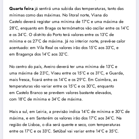
Quarta feira
já sentirá uma subida das temperaturas, tanto das
mínimas como das máximas. No litoral norte, Viana do
Castelo deverá registar uma mínima de 17°C e uma máxima de
28°C, enquanto em Braga os termómetros vão oscilar entre os 14°C
e os 34°C. O distrito do Porto terá valores entre os 13°C de
mínima e os 27°C de máxima. Já no interior norte, prevê-se calor
acentuado: em Vila Real os valores irão dos 15°C aos 33°C, e
em Bragança dos 14°C aos 32°C.
No centro do país, Aveiro deverá ter uma mínima de 13°C e
uma máxima de 23°C, Viseu entre os 15°C e os 31°C, e Guarda,
mais fresca, ficará entre os 14°C e os 29°C. Em Coimbra, as
temperaturas vão variar entre os 15°C e os 30°C, enquanto
em Castelo Branco se prevêem valores bastante elevados,
com 18°C de mínima e 34°C de máxima.
Mais a sul, em Leiria, a previsão indica 14°C de mínima e 30°C de
máxima, e em Santarém os valores irão dos 17°C aos 34°C. Na
região de Lisboa, o dia será quente e seco, com temperaturas
entre os 17°C e os 33°C. Setúbal vai variar entre 14ºC e 35ºC.