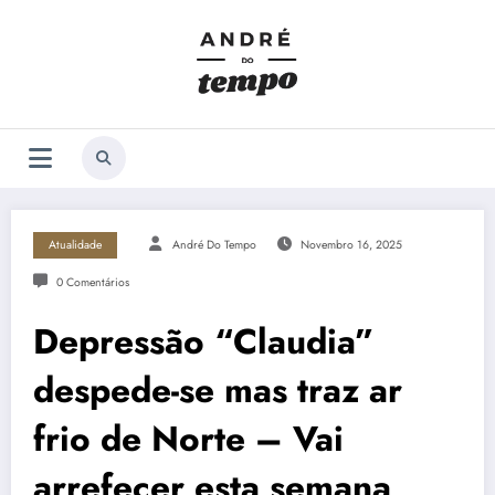
Saltar
para
o
conteúdo
Atualidade
André Do Tempo
Novembro 16, 2025
0 Comentários
Depressão “Claudia”
despede-se mas traz ar
frio de Norte – Vai
arrefecer esta semana