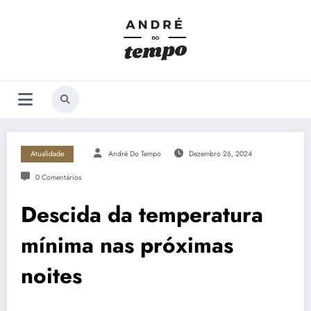
Saltar
para
o
conteúdo
Atualidade
André Do Tempo
Dezembro 26, 2024
0 Comentários
Descida da temperatura
mínima nas próximas
noites