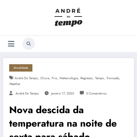
Saltar
para
o
conteúdo
Atualidade
,
,
,
,
,
,
,
André Do Tempo
Chuva
Frio
Meteorologia
Regresso
Tempo
Trovoada
Weather
André Do Tempo
Janeiro 17, 2025
0 Comentários
Nova descida da
temperatura na noite de
sexta para sábado.