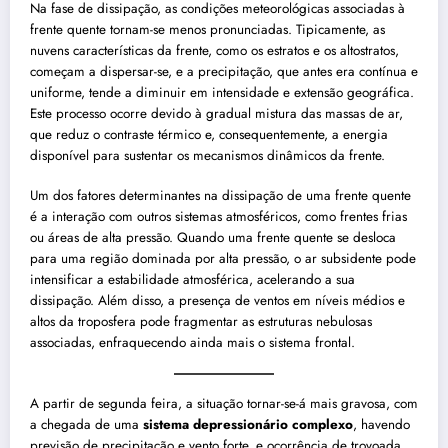
Na fase de dissipação, as condições meteorológicas associadas à
frente quente tornam-se menos pronunciadas. Tipicamente, as
nuvens características da frente, como os estratos e os altostratos,
começam a dispersar-se, e a precipitação, que antes era contínua e
uniforme, tende a diminuir em intensidade e extensão geográfica.
Este processo ocorre devido à gradual mistura das massas de ar,
que reduz o contraste térmico e, consequentemente, a energia
disponível para sustentar os mecanismos dinâmicos da frente.
Um dos fatores determinantes na dissipação de uma frente quente
é a interação com outros sistemas atmosféricos, como frentes frias
ou áreas de alta pressão. Quando uma frente quente se desloca
para uma região dominada por alta pressão, o ar subsidente pode
intensificar a estabilidade atmosférica, acelerando a sua
dissipação. Além disso, a presença de ventos em níveis médios e
altos da troposfera pode fragmentar as estruturas nebulosas
associadas, enfraquecendo ainda mais o sistema frontal.
A partir de segunda feira, a situação tornar-se-á mais gravosa, com
a chegada de uma
sistema depressionário complexo
, havendo
previsão de precipitação e vento forte, e ocorrência de trovoada.