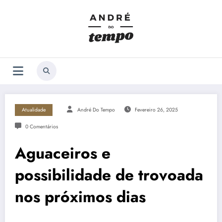
Saltar
para
o
conteúdo
Atualidade
André Do Tempo
Fevereiro 26, 2025
0 Comentários
Aguaceiros e
possibilidade de trovoada
nos próximos dias