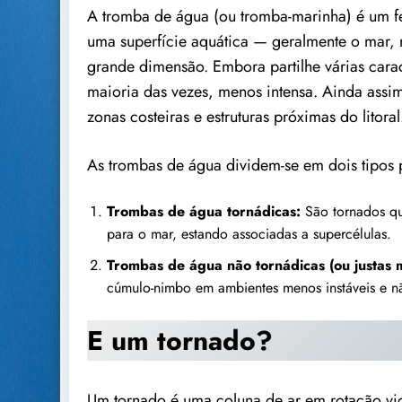
A tromba de água (ou tromba-marinha) é um f
uma superfície aquática — geralmente o mar,
grande dimensão. Embora partilhe várias carac
maioria das vezes, menos intensa. Ainda assi
zonas costeiras e estruturas próximas do litoral
As trombas de água dividem-se em dois tipos p
Trombas de água tornádicas:
São tornados qu
para o mar, estando associadas a supercélulas.
Trombas de água não tornádicas (ou justas 
cúmulo-nimbo em ambientes menos instáveis e n
E um tornado?
Um tornado é uma coluna de ar em rotação vi