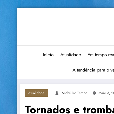
Saltar
para
o
conteúdo
Início
Atualidade
Em tempo rea
A tendência para o v
Atualidade
André Do Tempo
Maio 3, 
Tornados e tromb