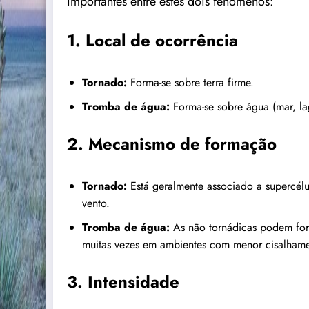
importantes entre estes dois fenómenos:
1.
Local de ocorrência
Tornado:
Forma-se sobre terra firme.
Tromba de água:
Forma-se sobre água (mar, la
2.
Mecanismo de formação
Tornado:
Está geralmente associado a supercélul
vento.
Tromba de água:
As não tornádicas podem for
muitas vezes em ambientes com menor cisalhame
3.
Intensidade