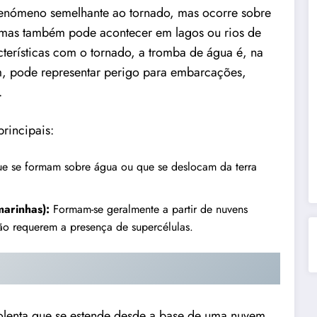
enómeno semelhante ao tornado, mas ocorre sobre
 mas também pode acontecer em lagos ou rios de
terísticas com o tornado, a tromba de água é, na
m, pode representar perigo para embarcações,
.
rincipais:
e se formam sobre água ou que se deslocam da terra
marinhas):
Formam-se geralmente a partir de nuvens
ão requerem a presença de supercélulas.
olenta que se estende desde a base de uma nuvem